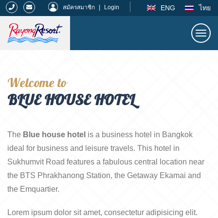
|
ENG
ไทย
สมัครสมาชิก
|
Login
Togg
navi
ระยองรีสอร์ท
Welcome to
BLUE HOUSE HOTEL
The
Blue house hotel
is a business hotel in Bangkok
ideal for business and leisure travels. This hotel in
Sukhumvit Road features a fabulous central location near
the BTS Phrakhanong Station, the Getaway Ekamai and
the Emquartier.
Lorem ipsum dolor sit amet, consectetur adipisicing elit.