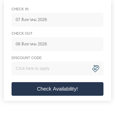
Rooms Hotel in Bangkok
CHECK IN
ACCOMMODATION
Lorem ipsum dolor sit amet, consectetur adipisicing elit. Illo
สิงหาคม
magni quasi ea doloribus perferendis exercitationem
2026
CHECK OUT
perspiciatis, dignissimos, cupiditate, expedita accusamus
อา.
จ.
อ.
พ.
พฤ.
ศ.
ส.
nobis nesciunt obcaecati minus corporis officia beatae
26
27
28
29
30
31
1
enim quisquam ducimus?
2
3
4
5
6
7
8
สิงหาคม
2026
DISCOUNT CODE
VIEW ALL
9
10
11
12
13
14
15
อา.
จ.
อ.
พ.
พฤ.
ศ.
ส.
26
27
28
29
30
31
1
16
17
18
19
20
21
22
BED TYPE : DOUBLE BED
2
3
4
5
6
7
8
23
24
25
26
27
28
29
9
10
11
12
13
14
15
30
31
1
2
3
4
5
34
Superior Room
Check Availability!
SQ.M.
16
17
18
19
20
21
22
วันนี้
ลบ
ปิด
23
24
25
26
27
28
29
Lorem ipsum dolor sit amet, consectetur
30
31
1
2
3
4
5