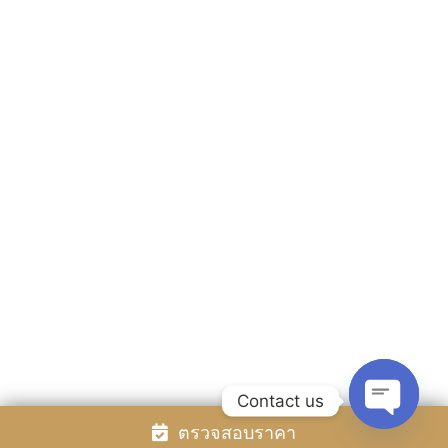
ห้องพัก
สิ่งอำนวยความสะดวกและบริการ
อัลบั้มรูป
ติดต่อเรา
สถานที่ท่องเที่ยว
โปรโมชั่น
รีวิว
สำรองห้องพัก
Rayong Resort All rights reserved Powered by
Booking2Hotels System
ติดตามเรา
Contact us
ตรวจสอบราคา
Open