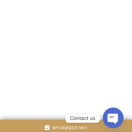
ห้องพัก
สิ่งอำนวยความสะดวกและบริการ
อัลบั้มรูป
ติดต่อเรา
สถานที่ท่องเที่ยว
โปรโมชั่น
รีวิว
สำรองห้องพัก
Rayong Resort All rights reserved Powered by
Booking2Hotels System
ติดตามเรา
Contact us
ตรวจสอบราคา
Open