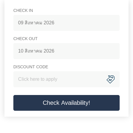
Rooms Hotel in Bangkok
CHECK IN
ACCOMMODATION
Lorem ipsum dolor sit amet, consectetur adipisicing elit. Illo
สิงหาคม
magni quasi ea doloribus perferendis exercitationem
2026
CHECK OUT
perspiciatis, dignissimos, cupiditate, expedita accusamus
อา.
จ.
อ.
พ.
พฤ.
ศ.
ส.
nobis nesciunt obcaecati minus corporis officia beatae
26
27
28
29
30
31
1
enim quisquam ducimus?
2
3
4
5
6
7
8
สิงหาคม
2026
DISCOUNT CODE
VIEW ALL
9
10
11
12
13
14
15
อา.
จ.
อ.
พ.
พฤ.
ศ.
ส.
26
27
28
29
30
31
1
16
17
18
19
20
21
22
BED TYPE : DOUBLE BED
2
3
4
5
6
7
8
23
24
25
26
27
28
29
9
10
11
12
13
14
15
30
31
1
2
3
4
5
34
Superior Room
Check Availability!
SQ.M.
16
17
18
19
20
21
22
วันนี้
ลบ
ปิด
23
24
25
26
27
28
29
Lorem ipsum dolor sit amet, consectetur
30
31
1
2
3
4
5