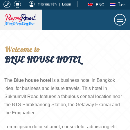
|
ENG
ไทย
สมัครสมาชิก
|
Login
Togg
navi
ระยองรีสอร์ท
Welcome to
BLUE HOUSE HOTEL
The
Blue house hotel
is a business hotel in Bangkok
ideal for business and leisure travels. This hotel in
Sukhumvit Road features a fabulous central location near
the BTS Phrakhanong Station, the Getaway Ekamai and
the Emquartier.
Lorem ipsum dolor sit amet, consectetur adipisicing elit.